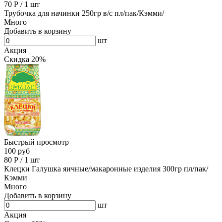
70
Р
/
1 шт
Трубочка для начинки 250гр в/с пл/пак/Кэмми/
Много
Добавить в корзину
шт
Акция
Скидка 20%
Быстрый просмотр
100 руб
80
Р
/
1 шт
Клецки Галушка яичные/макаронные изделия 300гр пл/пак/
Кэмми
Много
Добавить в корзину
шт
Акция